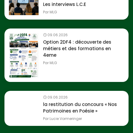
Les interviews L.C.E
Par
MLG
09.06.2026
Option 2DF4 : découverte des
métiers et des formations en
4eme
Par
MLG
09.06.2026
la restitution du concours « Nos
Patrimoines en Poésie »
Par
Lucie Vormeringer