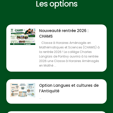
Les options
Nouveauté rentrée 2026 :
CHAMS
Classe à Horaires Aménagés en
Mathématiques et Sciences (CHAMS) à
la rentrée 2026 ! Le collège Charles
Langlais de Pontivy ouvrira à la rentrée
2026 une Classe à Horaires Aménagés
en Mathé ...
Option Langues et cultures de
l’Antiquité
...