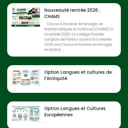
Nouveauté rentrée 2026 :
CHAMS
Classe à Horaires Aménagés en
Mathématiques et Sciences (CHAMS) à
la rentrée 2026 ! Le collège Charles
Langlais de Pontivy ouvrira à la rentrée
2026 une Classe à Horaires Aménagés
en Mathé ...
Option Langues et cultures de
l’Antiquité
...
Option Langues et Cultures
Européennes
...