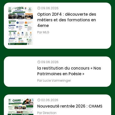
09.06.2026
Option 2DF4 : découverte des
métiers et des formations en
4eme
Par
MLG
09.06.2026
la restitution du concours « Nos
Patrimoines en Poésie »
Par
Lucie Vormeringer
02.06.2026
Nouveauté rentrée 2026 : CHAMS
Par
Direction