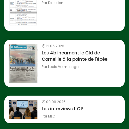
Par
Direction
12.06.2026
Les 4b incarnent le CId de
Corneille à la pointe de l'épée
Par
Lucie Vormeringer
09.06.2026
Les interviews L.C.E
Par
MLG