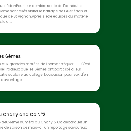
uerlédanPour leur dernière sortie de l'année, les
6ème sont allés visiter le barrage de Guerlédan et
hèque de St Aignan.Après s’être équipés du matériel
 le c ...
des 6èmes
s aux grandes marées de Locmaria?quer C'est
leil radieux que les 6èmes ont participé à leur
ortie scolaire au collège. L'occasion pour eux d'en
 davantage ...
du Charly and Co N°2
 le deuxième numéro du Charly & Co débarque! Un
 de saison ce mois-ci: un reportage savoureux