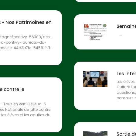
s « Nos Patrimoines en
Semaine
...
retagne/pontivy-56300/des-
-a-pontivy-laureats-du-
oesie-44d3b7fe-5458-11f1-
Les inte
Les élèves
Culture Eu
e contre le
questions
parcours e
 Tous en vert !Ce jeudi 6
ée Nationale de lutte contre
 les élèves et les adultes du
Sortie 