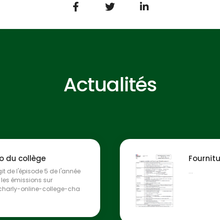
Actualités
io du collège
Fournit
git de l'épisode 5 de l'année
...
es émissions sur
/charly-online-college-cha