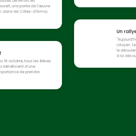
lasses de 6e ont eu
ouvert, une partie de l'œuvre
 dans les Côtes-d'Armor,
Un rally
"Aujourd'h
citoyen. L
le déroule
R
à la découv
u 16 octobre, tous les élèves
s bénéficient d’une
’importance de prendre
.