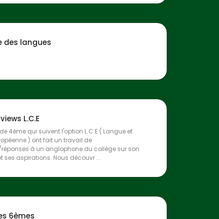
 des langues
rviews L.C.E
 de 4ème qui suivent l'option L.C.E ( Langue et
ropéenne ) ont fait un travail de
/réponses à un anglophone du collège sur son
t ses aspirations. Nous découvr ...
des 6èmes