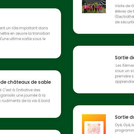
Visite de G
élèves de 
l'Electrot
de sécurité,
ent un rôle important dans
ettre en œuvre la transition
'une ultime sortie sous le
Sortie 
Les 6ème
sous un so
première s
s de châteaux de sable
apprendre
i C'est à l'initiative des
rganisés une journée à la
s rudiments de la vie à bord
Sortie 
Oyé, Oyé,
programme