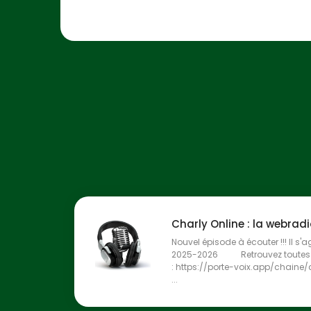
Charly Online : la webrad
Nouvel épisode à écouter !!! Il s'a
2025-2026 Retrouvez toutes l
: https://porte-voix.app/chaine
...