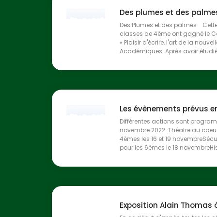
Des plumes et des palme
Des Plumes et des palmes Cette 
classes de 4ème ont gagné le 
« Plaisir d'écrire, l'art de la nouv
Académiques. Après avoir étudié l
Les évènements prévus e
Différentes actions sont progra
novembre 2022 :Théatre au coeur
4èmes les 16 et 19 novembreSécur
pour les 6èmes le 18 novembreHisto
Exposition Alain Thomas