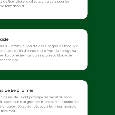
ts de Noël d'ici et d'ailleurs, un article pour les
 la formation d ...
tacle
!Le 9 juin 2022 au palais des Congrès de Pontivy a
 spectacle de fin d'année des élèves du collège.Au
 : La comédie musicale intitulée La Magie de
 chanson Heal ...
es de 5e à la mer
 classes de 5e ont participé au début du mois
 à l'occasion des grandes marées, à une sortie à la
ariaquer. Objectifs : découvrir le milieu marin, la
 flore mar ...