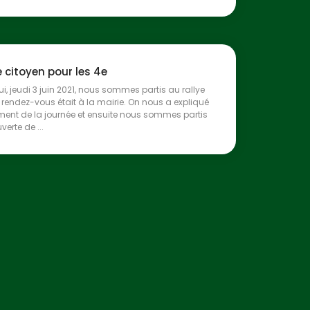
e citoyen pour les 4e
ui, jeudi 3 juin 2021, nous sommes partis au rallye
e rendez-vous était à la mairie. On nous a expliqué
ment de la journée et ensuite nous sommes partis
erte de ...