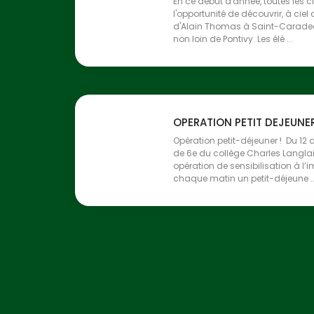
En ce début d'année, toutes les c
l'opportunité de découvrir, à ciel 
d'Alain Thomas à Saint-Caradec
non loin de Pontivy. Les élè ...
OPERATION PETIT DEJEUNE
Opération petit-déjeuner ! Du 12 a
de 6e du collège Charles Langlai
opération de sensibilisation à l
chaque matin un petit-déjeune ..