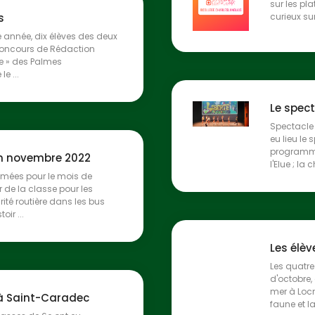
sur les pla
s
curieux sur
année, dix élèves des deux
Concours de Rédaction
elle » des Palmes
e ...
Le spec
Spectacle 
eu lieu le
programme
n novembre 2022
l'Elue ; la
mmées pour le mois de
 de la classe pour les
ité routière dans les bus
ir ...
Les élèv
Les quatre
d'octobre,
mer à Locm
 à Saint-Caradec
faune et la