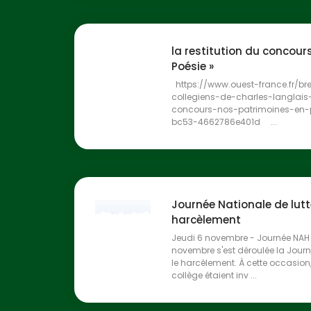
la restitution du concour
Poésie »
https://www.ouest-france.fr/b
collegiens-de-charles-langlais
concours-nos-patrimoines-en-p
bc53-4662786e401d ...
Journée Nationale de lutt
harcèlement
Jeudi 6 novembre - Journée NAH -
novembre s'est déroulée la Journ
le harcèlement. À cette occasion,
collège étaient inv ...