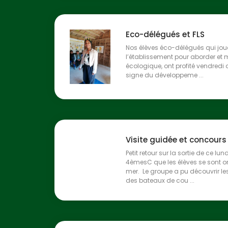
Eco-délégués et FLS
Nos élèves éco-délégués qui jou
l’établissement pour aborder et m
écologique, ont profité vendredi d
signe du développeme ...
Visite guidée et concour
Petit retour sur la sortie de ce lund
4èmesC que les élèves se sont o
mer. Le groupe a pu découvrir le
des bateaux de cou ...