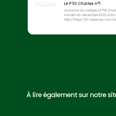
Le P'tit Charles n°1
Le journal du collège, Le P'tit Cha
numéro en décembre 2020.A lire en
http://https://fr.calameo.com/
...
À lire également sur notre site 