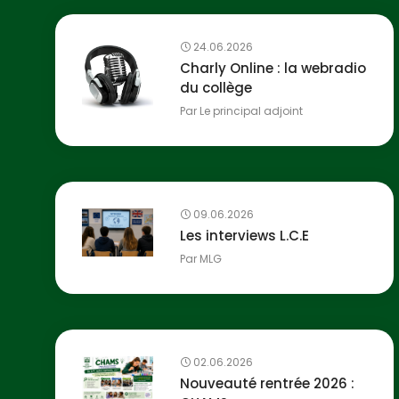
24.06.2026
Charly Online : la webradio
du collège
Par
Le principal adjoint
09.06.2026
Les interviews L.C.E
Par
MLG
02.06.2026
Nouveauté rentrée 2026 :