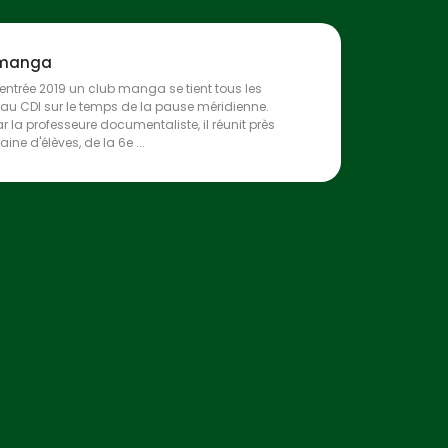
 manga
rentrée 2019 un club manga se tient tous les
au CDI sur le temps de la pause méridienne.
r la professeure documentaliste, il réunit près
aine d'élèves, de la 6e ...