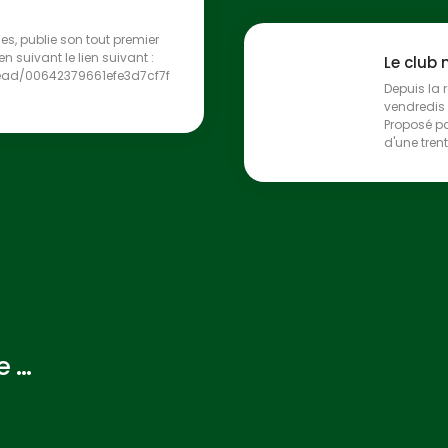
rles, publie son tout premier
 suivant le lien suivant :
Le club
read/00642379661efe3d7cf7f
Depuis la 
vendredis 
Proposé pa
d'une trent
...