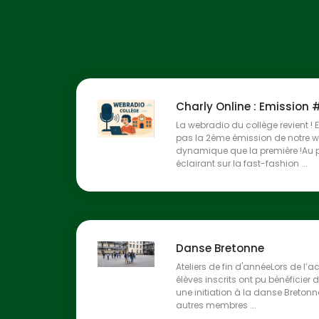
Charly Online : Emission 
La webradio du collège revient 
pas la 2ème émission de notre we
dynamique que la première !Au
éclairant sur la fast-fashion ...
Danse Bretonne
Ateliers de fin d'annéeLors de l’ac
élèves inscrits ont pu bénéficier d
une initiation à la danse Bretonn
autres membres ...