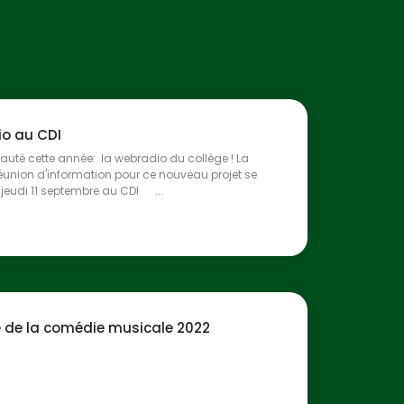
o au CDI
uté cette année: la webradio du collège ! La
éunion d'information pour ce nouveau projet se
 jeudi 11 septembre au CDI ...
he de la comédie musicale 2022