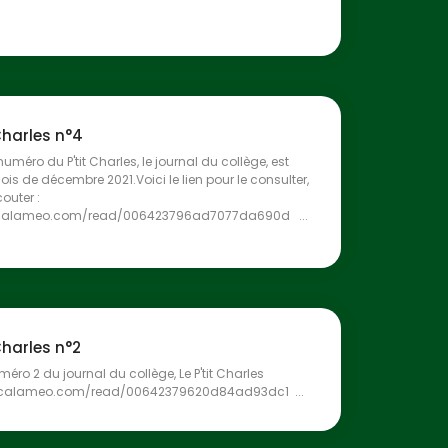
 Charles n°4
numéro du P'tit Charles, le journal du collège, est
is de décembre 2021.Voici le lien pour le consulter,
écouter :
r.calameo.com/read/006423796ad7077da690d ...
 Charles n°2
méro 2 du journal du collège, Le P'tit Charles
fr.calameo.com/read/00642379620d84ad93dc1 ...