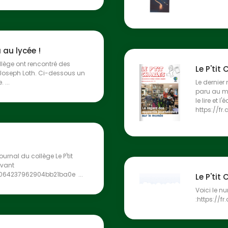
au lycée !
lège ont rencontré des
Le P'tit
Joseph Loth. Ci-dessous un
 ...
Le dernier 
paru au mo
le lire et l'
https://f
urnal du collège Le P'tit
ivant
0064237962904bb21ba0e ...
Le P'tit
Voici le nu
:https://