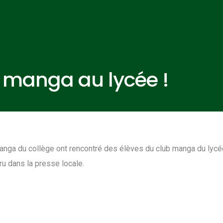
b manga au lycée !
anga du collège ont rencontré des élèves du club manga du lycé
ru dans la presse locale.