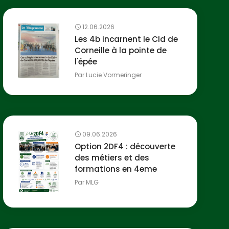
12.06.2026
Les 4b incarnent le CId de
Corneille à la pointe de
l'épée
Par
Lucie Vormeringer
09.06.2026
Option 2DF4 : découverte
des métiers et des
formations en 4eme
Par
MLG