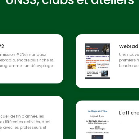
#2
Webradi
! Emission #2Ne manquez
Une nouvea
bradio, encore plus riche et
première r
 programme : un décryptage
tiendra ce
L'affic
cueil de fin d'année, les
...
e différentes activités, dont
e, avec les professeurs et