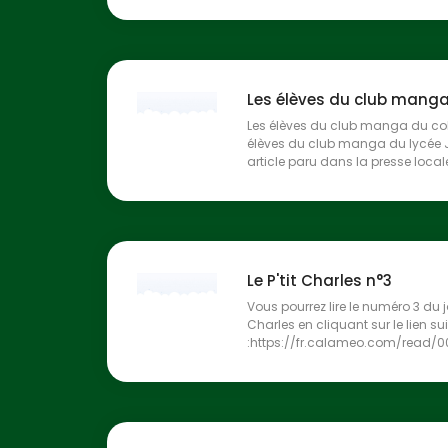
Les élèves du club manga 
Les élèves du club manga du col
élèves du club manga du lycée 
article paru dans la presse locale.
Le P'tit Charles n°3
Vous pourrez lire le numéro 3 du jo
Charles en cliquant sur le lien su
:https://fr.calameo.com/read/