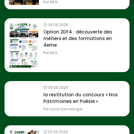
Par
MLG
09.06.2026
Option 2DF4 : découverte des
métiers et des formations en
4eme
Par
MLG
09.06.2026
la restitution du concours « Nos
Patrimoines en Poésie »
Par
Lucie Vormeringer
02.06.2026