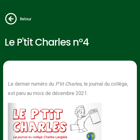
Retour
Le P'tit Charles n°4
Le dernier numéro du
P'tit Charles
, le journal du collège,
est paru au mois de décembre 2021.