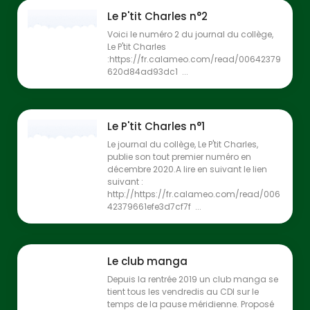
Le P'tit Charles n°2
Voici le numéro 2 du journal du collège,
Le P'tit Charles
:https://fr.calameo.com/read/00642379
620d84ad93dc1 ...
Le P'tit Charles n°1
Le journal du collège, Le P'tit Charles,
publie son tout premier numéro en
décembre 2020.A lire en suivant le lien
suivant :
http://https://fr.calameo.com/read/006
42379661efe3d7cf7f ...
Le club manga
Depuis la rentrée 2019 un club manga se
tient tous les vendredis au CDI sur le
temps de la pause méridienne. Proposé