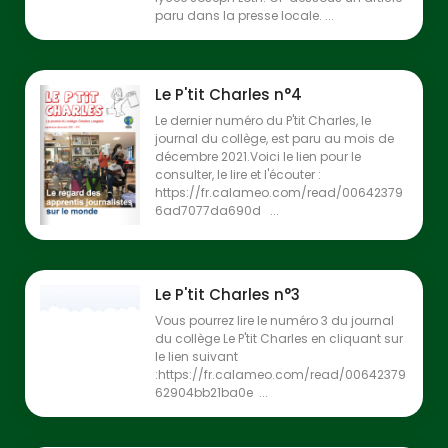
paru dans la presse locale. ...
Le P'tit Charles n°4
Le dernier numéro du P'tit Charles, le
journal du collège, est paru au mois de
décembre 2021.Voici le lien pour le
consulter, le lire et l'écouter :
https://fr.calameo.com/read/00642379
6ad7077da690d ...
Le P'tit Charles n°3
Vous pourrez lire le numéro 3 du journal
du collège Le P'tit Charles en cliquant sur
le lien suivant
:https://fr.calameo.com/read/00642379
62904bb21ba0e ...