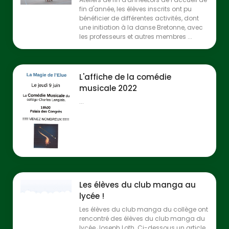
fin d'année, les élèves inscrits ont pu
bénéficier de différentes activités, dont
une initiation à la danse Bretonne, avec
les professeurs et autres membres ...
L'affiche de la comédie
musicale 2022
...
Les élèves du club manga au
lycée !
Les élèves du club manga du collège ont
rencontré des élèves du club manga du
lycée Joseph Loth. Ci-dessous un article