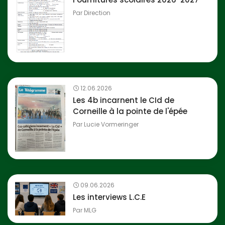
Par
Direction
12.06.2026
Les 4b incarnent le CId de
Corneille à la pointe de l'épée
Par
Lucie Vormeringer
09.06.2026
Les interviews L.C.E
Par
MLG