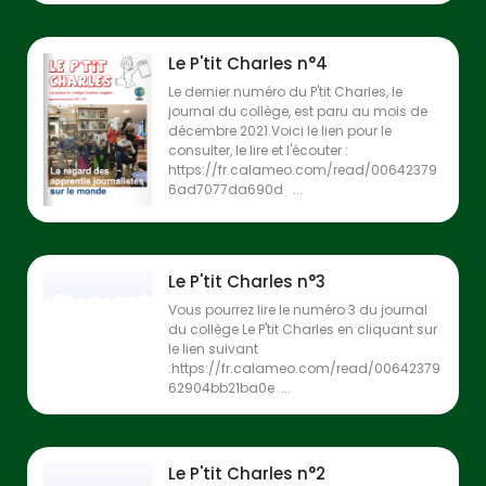
Le P'tit Charles n°4
Le dernier numéro du P'tit Charles, le
journal du collège, est paru au mois de
décembre 2021.Voici le lien pour le
consulter, le lire et l'écouter :
https://fr.calameo.com/read/00642379
6ad7077da690d ...
Le P'tit Charles n°3
Vous pourrez lire le numéro 3 du journal
du collège Le P'tit Charles en cliquant sur
le lien suivant
:https://fr.calameo.com/read/00642379
62904bb21ba0e ...
Le P'tit Charles n°2