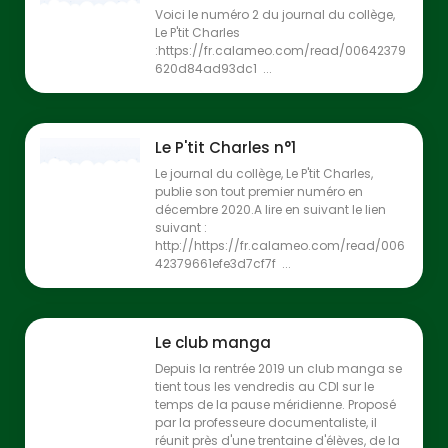
Voici le numéro 2 du journal du collège,
Le P'tit Charles
:https://fr.calameo.com/read/00642379
620d84ad93dc1 ...
Le P'tit Charles n°1
Le journal du collège, Le P'tit Charles,
publie son tout premier numéro en
décembre 2020.A lire en suivant le lien
suivant :
http://https://fr.calameo.com/read/006
42379661efe3d7cf7f ...
Le club manga
Depuis la rentrée 2019 un club manga se
tient tous les vendredis au CDI sur le
temps de la pause méridienne. Proposé
par la professeure documentaliste, il
réunit près d'une trentaine d'élèves, de la