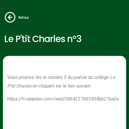
Retour
Le P'tit Charles n°3
Vous pourrez lire le numéro 3 du journal du collège
Le
P'tit Charles
en cliquant sur le lien suivant :
https://fr.calameo.com/read/0064237962904bb21ba0e