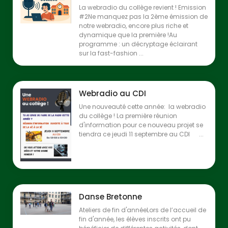
La webradio du collège revient ! Emission
#2Ne manquez pas la 2ème émission de
notre webradio, encore plus riche et
dynamique que la première !Au
programme : un décryptage éclairant
sur la fast-fashion ...
Webradio au CDI
Une nouveauté cette année: la webradio
du collège ! La première réunion
d'information pour ce nouveau projet se
tiendra ce jeudi 11 septembre au CDI ...
Danse Bretonne
Ateliers de fin d'annéeLors de l’accueil de
fin d'année, les élèves inscrits ont pu