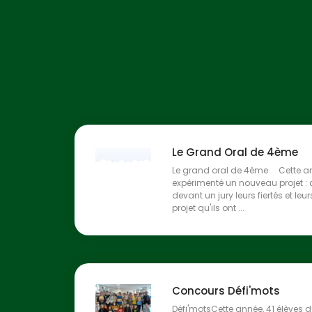
Le Grand Oral de 4ème
Le grand oral de 4ème Cette an
expérimenté un nouveau projet : ce
devant un jury leurs fiertés et leu
projet qu'ils ont ...
Concours Défi'mots
Défi'motsCette année, 41 élèves d