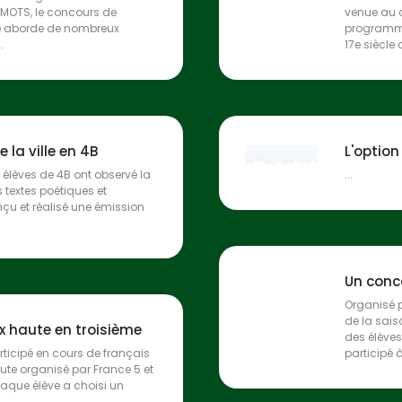
EFI’MOTS, le concours de
venue au c
ve aborde de nombreux
programme,
.
17e siècle d
 la ville en 4B
L'option
 élèves de 4B ont observé la
...
s textes poétiques et
onçu et réalisé une émission
Un conco
Organisé p
de la sais
x haute en troisième
des élèves
rticipé en cours de français
participé 
ute organisé par France 5 et
haque élève a choisi un