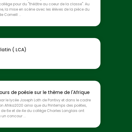
ollège pour du "théâtre au coeur de la classe". Au
 la mise en scène avec les élèves de la pièce du
e Corneill ...
 latin ( LCA)
urs de poésie sur le thème de l'Afrique
ar le lycée Joseph Loth de Pontivy et dans le cadre
on Afrika2020 ainsi que du Printemps des poètes,
 de 6e et de 4e du collège Charles Langlais ont
à un concour ...