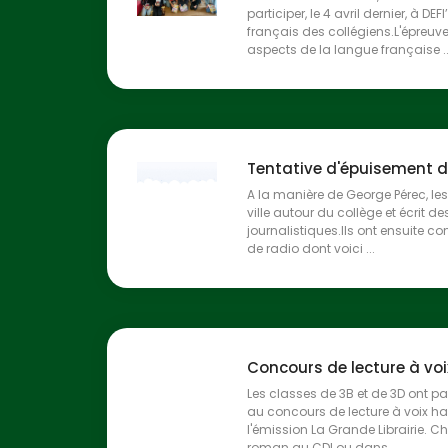
participer, le 4 avril dernier, à D
français des collégiens.L'épreu
aspects de la langue française ..
Tentative d'épuisement de
A la manière de George Pérec, les
ville autour du collège et écrit de
journalistiques.Ils ont ensuite c
de radio dont voici ...
Concours de lecture à voi
Les classes de 3B et de 3D ont pa
au concours de lecture à voix ha
l'émission La Grande Librairie. C
roman au CDI ou dans ...