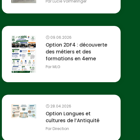
Par
Lucie Vormeringer
09.06.2026
Option 2DF4 : découverte
des métiers et des
formations en 4eme
Par
MLG
28.04.2026
Option Langues et
cultures de l’Antiquité
Par
Direction