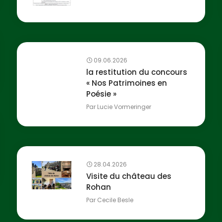
09.06.2026
la restitution du concours
« Nos Patrimoines en
Poésie »
Par
Lucie Vormeringer
28.04.2026
Visite du château des
Rohan
Par
Cecile Besle