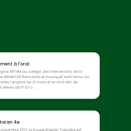
ment à l'oral
nie ARTeM au collège Des intervenants de la
 ARteM (Art Rencontre et musique) sont venus au
rles Langlais les 31 mars et 1er avril afin de
s élèves de 3° à l’o ...
tre en 4e
19 novembre 2021, la troupe Kheirôn Théaâtre est