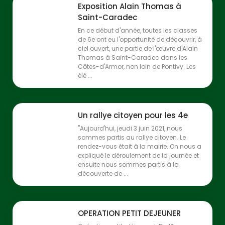
Exposition Alain Thomas à
Saint-Caradec
En ce début d'année, toutes les classes
de 6e ont eu l'opportunité de découvrir, à
ciel ouvert, une partie de l'œuvre d'Alain
Thomas à Saint-Caradec dans les
Côtes-d'Armor, non loin de Pontivy. Les
élè ...
Un rallye citoyen pour les 4e
"Aujourd'hui, jeudi 3 juin 2021, nous
sommes partis au rallye citoyen. Le
rendez-vous était à la mairie. On nous a
expliqué le déroulement de la journée et
ensuite nous sommes partis à la
découverte de ...
OPERATION PETIT DEJEUNER