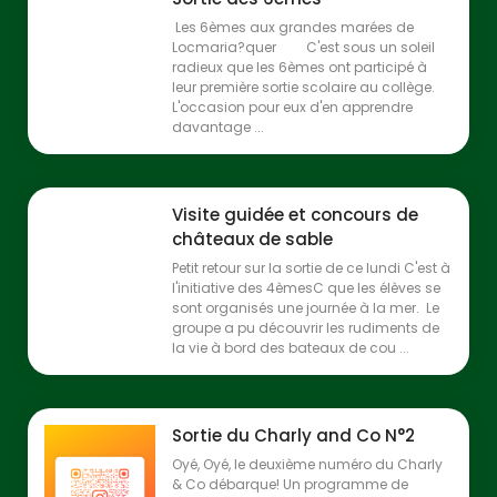
Les 6èmes aux grandes marées de
Locmaria?quer C'est sous un soleil
radieux que les 6èmes ont participé à
leur première sortie scolaire au collège.
L'occasion pour eux d'en apprendre
davantage ...
Visite guidée et concours de
châteaux de sable
Petit retour sur la sortie de ce lundi C'est à
l'initiative des 4èmesC que les élèves se
sont organisés une journée à la mer. Le
groupe a pu découvrir les rudiments de
la vie à bord des bateaux de cou ...
Sortie du Charly and Co N°2
Oyé, Oyé, le deuxième numéro du Charly
& Co débarque! Un programme de