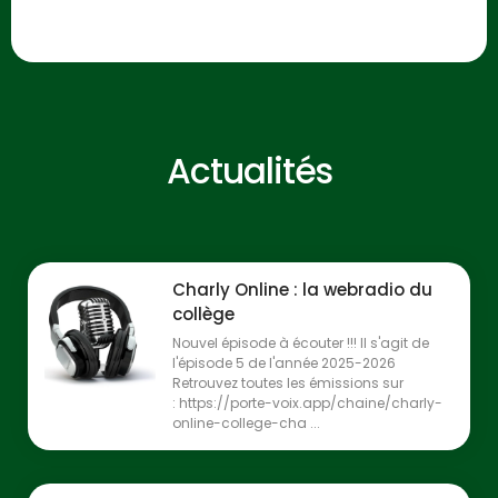
Actualités
Charly Online : la webradio du
collège
Nouvel épisode à écouter !!! Il s'agit de
l'épisode 5 de l'année 2025-2026
Retrouvez toutes les émissions sur
: https://porte-voix.app/chaine/charly-
online-college-cha ...