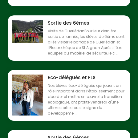
Sortie des 6èmes
Visite de GuerlédanPour leur dernière
sortie de l'année, les élèves de 6ème sont
allés visiter le barrage de Guerlédan et
l'Electrothèque de St Aignan.Après s’être
équipés du matériel de sécurité, le c ...
Eco-délégués et FLS
Nos élèves éco-délégués qui jouent un
rôle important dans l’établissement pour
aborder et mettre en œuvre la transition
écologique, ont profité vendredi d'une
ultime sortie sous le signe du
développeme ...
Sortie des 6èmes