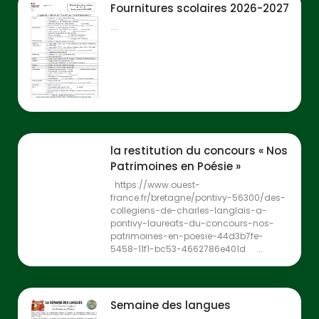
Fournitures scolaires 2026-2027
...
la restitution du concours « Nos
Patrimoines en Poésie »
https://www.ouest-
france.fr/bretagne/pontivy-56300/des-
collegiens-de-charles-langlais-a-
pontivy-laureats-du-concours-nos-
patrimoines-en-poesie-44d3b7fe-
5458-11f1-bc53-4662786e401d ...
Semaine des langues