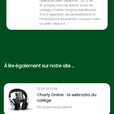
Opération petit-déjeuner ! Du 12 au
16 octobre, tous les élèves de 6e du
collège Charles Langlais bénéficient
d’une opération de sensibilisation à
l’importance de prendre chaque matin
un petit-déjeune ...
À lire également sur notre site ...
24.06.2026
Charly Online : la webradio du
collège
Par
Le principal adjoint