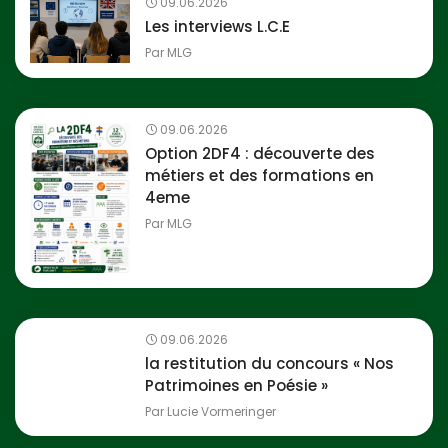
09.06.2026
Les interviews L.C.E
Par
MLG
09.06.2026
Option 2DF4 : découverte des
métiers et des formations en
4eme
Par
MLG
09.06.2026
la restitution du concours « Nos
Patrimoines en Poésie »
Par
Lucie Vormeringer