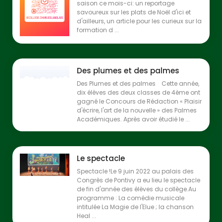
saison ce mois-ci: un reportage
savoureux sur les plats de Noël d'ici et
d'ailleurs, un article pour les curieux sur la
formation d ...
Des plumes et des palmes
Des Plumes et des palmes Cette année,
dix élèves des deux classes de 4ème ont
gagné le Concours de Rédaction « Plaisir
d'écrire, l'art de la nouvelle » des Palmes
Académiques. Après avoir étudié le ...
Le spectacle
Spectacle !Le 9 juin 2022 au palais des
Congrès de Pontivy a eu lieu le spectacle
de fin d'année des élèves du collège.Au
programme : La comédie musicale
intitulée La Magie de l'Elue ; la chanson
Heal ...