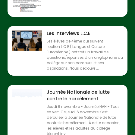
...
Les interviews L.C.E
Les élèves de 4ème qui suivent
l'option L.C.E ( Langue et Culture
Européenne ) ont fait un travail de
questions/réponses à un anglophone du
collège sur son parcours et ses
aspirations. Nous découvr ...
Journée Nationale de lutte
contre le harcèlement
Jeudi 6 novembre - Journée NAH - Tous
en vert !Ce jeudi 6 novembre s'est
déroulée la Journée Nationale de lutte
contre le harcèlement. À cette occasion,
les élèves et les adultes du collège
étaient inv ...