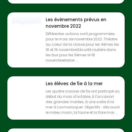
Les évènements prévus en
novembre 2022
Différentes actions sont programmées
pour le mois de novembre 2022 :Théatre
au coeur de la classe pour les 4èmes les
16 et 19 novembreSécurité routière dans
les bus pour les 6èmes le 18
novembreHistoir ...
Les élèves de 5e à la mer
Les quatre classes de 5e ont participé au
début du mois d'octobre, à l'occasion
des grandes marées, à une sortie à la
mer à Locmariaquer. Objectifs : découvrir
le milieu marin, la faune et la flore mar ...