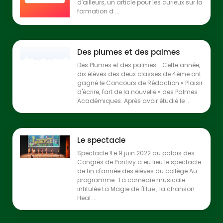
d'ailleurs, un article pour les curieux sur la
formation d ...
Des plumes et des palmes
Des Plumes et des palmes Cette année,
dix élèves des deux classes de 4ème ont
gagné le Concours de Rédaction « Plaisir
d'écrire, l'art de la nouvelle » des Palmes
Académiques. Après avoir étudié le ...
Le spectacle
Spectacle !Le 9 juin 2022 au palais des
Congrès de Pontivy a eu lieu le spectacle
de fin d'année des élèves du collège.Au
programme : La comédie musicale
intitulée La Magie de l'Elue ; la chanson
Heal ...