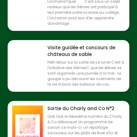
Locmaria?quer C'est sous un soleil
radieux que les 6èmes ont participé à
leur première sortie scolaire au collège.
L'occasion pour eux d'en apprendre
davantage ...
Visite guidée et concours de
châteaux de sable
Petit retour sur la sortie de ce lundi C'est à
l'initiative des 4èmesC que les élèves se
sont organisés une journée à la mer. Le
groupe a pu découvrir les rudiments de
la vie à bord des bateaux de cou ...
Sortie du Charly and Co N°2
Oyé, Oyé, le deuxième numéro du Charly
& Co débarque! Un programme de
saison ce mois-ci: un reportage
savoureux sur les plats de Noël d'ici et