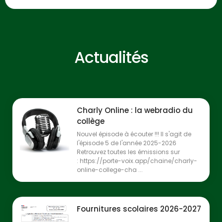
Actualités
Charly Online : la webradio du
collège
Nouvel épisode à écouter !!! Il s'agit de
l'épisode 5 de l'année 2025-2026
Retrouvez toutes les émissions sur
: https://porte-voix.app/chaine/charly-
online-college-cha ...
Fournitures scolaires 2026-2027
...