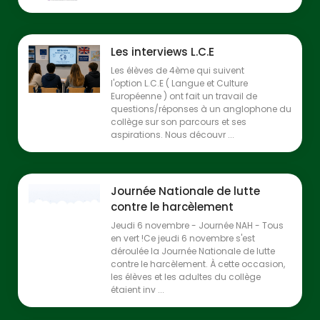
Les interviews L.C.E
Les élèves de 4ème qui suivent
l'option L.C.E ( Langue et Culture
Européenne ) ont fait un travail de
questions/réponses à un anglophone du
collège sur son parcours et ses
aspirations. Nous découvr ...
Journée Nationale de lutte
contre le harcèlement
Jeudi 6 novembre - Journée NAH - Tous
en vert !Ce jeudi 6 novembre s'est
déroulée la Journée Nationale de lutte
contre le harcèlement. À cette occasion,
les élèves et les adultes du collège
étaient inv ...