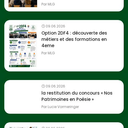
Par
MLG
09.06.2026
Option 2DF4 : découverte des
métiers et des formations en
4eme
Par
MLG
09.06.2026
la restitution du concours « Nos
Patrimoines en Poésie »
Par
Lucie Vormeringer