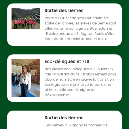
Sortie des 6èmes
Visite de GuerlédanPour leur dernière
sortie de l'année, les élèves de 6ème sont
allés visiter le barrage de Guerlédan et
l'Electrothèque de St Aignan.Après s’être
équipés du matériel de sécurité, le c ...
Eco-délégués et FLS
Nos élèves éco-délégués qui jouent un
rôle important dans l’établissement pour
aborder et mettre en œuvre la transition
écologique, ont profité vendredi d'une
ultime sortie sous le signe du
développeme ...
Sortie des 6èmes
Les 6èmes aux grandes marées de