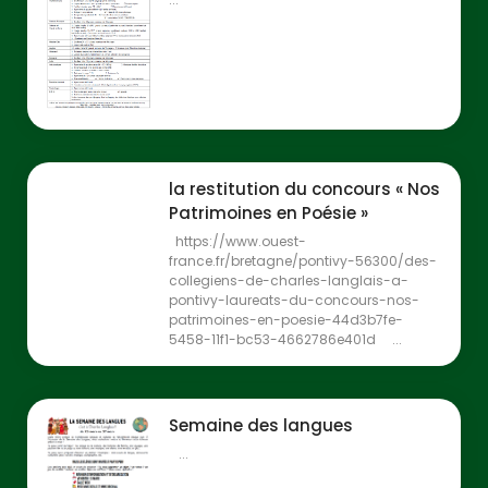
la restitution du concours « Nos
Patrimoines en Poésie »
https://www.ouest-
france.fr/bretagne/pontivy-56300/des-
collegiens-de-charles-langlais-a-
pontivy-laureats-du-concours-nos-
patrimoines-en-poesie-44d3b7fe-
5458-11f1-bc53-4662786e401d ...
Semaine des langues
...