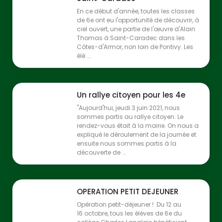
En ce début d'année, toutes les classes
de 6e ont eu l'opportunité de découvrir, à
ciel ouvert, une partie de l'œuvre d'Alain
Thomas à Saint-Caradec dans les
Côtes-d'Armor, non loin de Pontivy. Les
élè ...
Un rallye citoyen pour les 4e
"Aujourd'hui, jeudi 3 juin 2021, nous
sommes partis au rallye citoyen. Le
rendez-vous était à la mairie. On nous a
expliqué le déroulement de la journée et
ensuite nous sommes partis à la
découverte de ...
OPERATION PETIT DEJEUNER
Opération petit-déjeuner ! Du 12 au
16 octobre, tous les élèves de 6e du