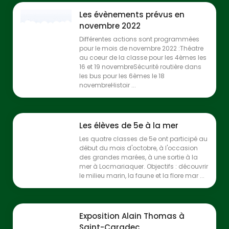
Les évènements prévus en
novembre 2022
Différentes actions sont programmées
pour le mois de novembre 2022 :Théatre
au coeur de la classe pour les 4èmes les
16 et 19 novembreSécurité routière dans
les bus pour les 6èmes le 18
novembreHistoir ...
Les élèves de 5e à la mer
Les quatre classes de 5e ont participé au
début du mois d'octobre, à l'occasion
des grandes marées, à une sortie à la
mer à Locmariaquer. Objectifs : découvrir
le milieu marin, la faune et la flore mar ...
Exposition Alain Thomas à
Saint-Caradec