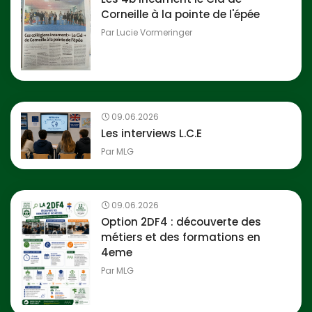
Corneille à la pointe de l'épée
Par
Lucie Vormeringer
09.06.2026
Les interviews L.C.E
Par
MLG
09.06.2026
Option 2DF4 : découverte des
métiers et des formations en
4eme
Par
MLG