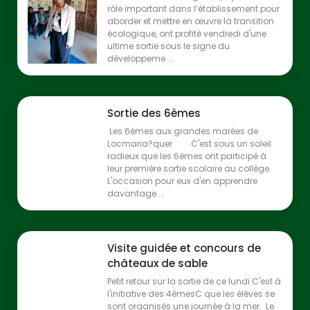
rôle important dans l’établissement pour
aborder et mettre en œuvre la transition
écologique, ont profité vendredi d'une
ultime sortie sous le signe du
développeme ...
Sortie des 6èmes
Les 6èmes aux grandes marées de
Locmaria?quer C'est sous un soleil
radieux que les 6èmes ont participé à
leur première sortie scolaire au collège.
L'occasion pour eux d'en apprendre
davantage ...
Visite guidée et concours de
châteaux de sable
Petit retour sur la sortie de ce lundi C'est à
l'initiative des 4èmesC que les élèves se
sont organisés une journée à la mer. Le