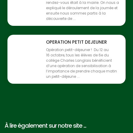
rendez-vous était à la mairie. On nous a
expliqué le déroulement de la journée et
ensuite nous sommes partis à la
découverte de ...
OPERATION PETIT DEJEUNER
Opération petit-déjeuner ! Du 12 au
16 octobre, tous les élèves de 6e du
collège Charles Langlais bénéficient
d’une opération de sensibilisation à
l’importance de prendre chaque matin
un petit-déjeune ...
À lire également sur notre site ...