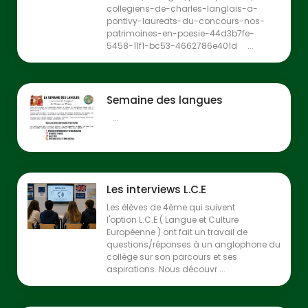
collegiens-de-charles-langlais-a-
pontivy-laureats-du-concours-nos-
patrimoines-en-poesie-44d3b7fe-
5458-11f1-bc53-4662786e401d ...
Semaine des langues
...
Les interviews L.C.E
Les élèves de 4ème qui suivent
l'option L.C.E ( Langue et Culture
Européenne ) ont fait un travail de
questions/réponses à un anglophone du
collège sur son parcours et ses
aspirations. Nous découvr ...