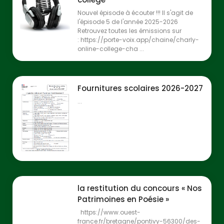
Nouvel épisode à écouter !!! Il s'agit de
l'épisode 5 de l'année 2025-2026
Retrouvez toutes les émissions sur
: https://porte-voix.app/chaine/charly-
online-college-cha ...
Fournitures scolaires 2026-2027
...
la restitution du concours « Nos
Patrimoines en Poésie »
https://www.ouest-
france.fr/bretagne/pontivy-56300/des-