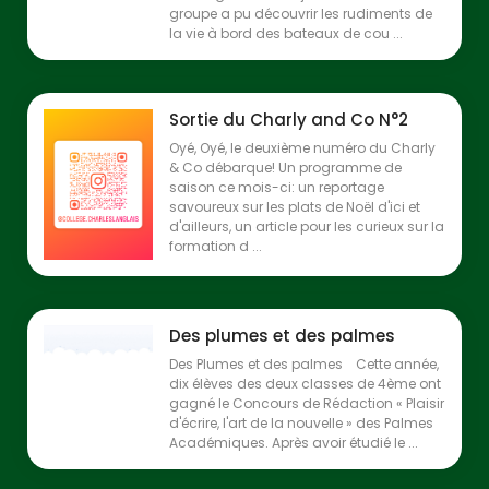
groupe a pu découvrir les rudiments de
la vie à bord des bateaux de cou ...
Sortie du Charly and Co N°2
Oyé, Oyé, le deuxième numéro du Charly
& Co débarque! Un programme de
saison ce mois-ci: un reportage
savoureux sur les plats de Noël d'ici et
d'ailleurs, un article pour les curieux sur la
formation d ...
Des plumes et des palmes
Des Plumes et des palmes Cette année,
dix élèves des deux classes de 4ème ont
gagné le Concours de Rédaction « Plaisir
d'écrire, l'art de la nouvelle » des Palmes
Académiques. Après avoir étudié le ...