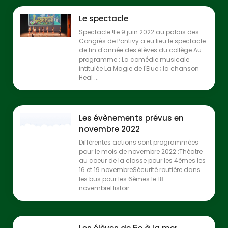
Le spectacle
Spectacle !Le 9 juin 2022 au palais des
Congrès de Pontivy a eu lieu le spectacle
de fin d'année des élèves du collège.Au
programme : La comédie musicale
intitulée La Magie de l'Elue ; la chanson
Heal ...
Les évènements prévus en
novembre 2022
Différentes actions sont programmées
pour le mois de novembre 2022 :Théatre
au coeur de la classe pour les 4èmes les
16 et 19 novembreSécurité routière dans
les bus pour les 6èmes le 18
novembreHistoir ...