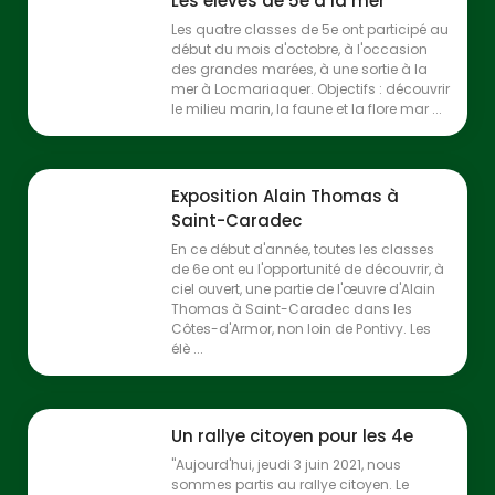
Les élèves de 5e à la mer
Les quatre classes de 5e ont participé au
début du mois d'octobre, à l'occasion
des grandes marées, à une sortie à la
mer à Locmariaquer. Objectifs : découvrir
le milieu marin, la faune et la flore mar ...
Exposition Alain Thomas à
Saint-Caradec
En ce début d'année, toutes les classes
de 6e ont eu l'opportunité de découvrir, à
ciel ouvert, une partie de l'œuvre d'Alain
Thomas à Saint-Caradec dans les
Côtes-d'Armor, non loin de Pontivy. Les
élè ...
Un rallye citoyen pour les 4e
"Aujourd'hui, jeudi 3 juin 2021, nous
sommes partis au rallye citoyen. Le