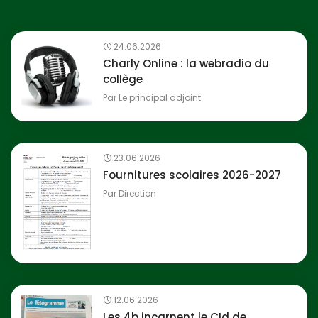
24.06.2026
Charly Online : la webradio du
collège
Par
Le principal adjoint
23.06.2026
Fournitures scolaires 2026-2027
Par
Direction
12.06.2026
Les 4b incarnent le CId de