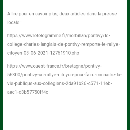
A lire pour en savoir plus, deux articles dans la presse
locale :
https://www.letelegramme.fr/morbihan/pontivy/le-
college-charles-langlais-de-pontivy-remporte-le-rallye-
citoyen-03-06-2021-12761910.php
https://www.ouest-france.fr/bretagne/pontivy-
56300/pontivy-un-rallye-citoyen-pour-faire-connaitre-la-
vie-publique-aux-collegiens-2da91b26-c571-11eb-
aec1-d3b57750ff4c