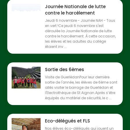
Journée Nationale de lutte
contre le harcèlement
Jeudi 6 novembre - Journée NAH - Tous
en vert !Ce jeudi 6 novembre s'est
déroulée la Journée Nationale de lutte
contre le harcèlement. À cette occasion,
les élèves et les adultes du collège
étaient inv ...
Sortie des 6èmes
Visite de GuerlédanPour leur dernière
sortie de l'année, les élèves de 6ème sont
allés visiter le barrage de Guerlédan et
l'Electrothèque de St Aignan.Après s’être
équipés du matériel de sécurité, le c ...
Eco-délégués et FLS
Nos élèves éco-délégués qui jouent un