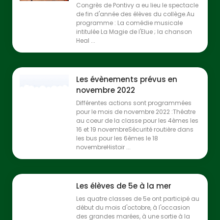
Congrès de Pontivy a eu lieu le spectacle
de fin d'année des élèves du collège.Au
programme : La comédie musicale
intitulée La Magie de l'Elue ; la chanson
Heal ...
Les évènements prévus en
novembre 2022
Différentes actions sont programmées
pour le mois de novembre 2022 :Théatre
au coeur de la classe pour les 4èmes les
16 et 19 novembreSécurité routière dans
les bus pour les 6èmes le 18
novembreHistoir ...
Les élèves de 5e à la mer
Les quatre classes de 5e ont participé au
début du mois d'octobre, à l'occasion
des grandes marées, à une sortie à la