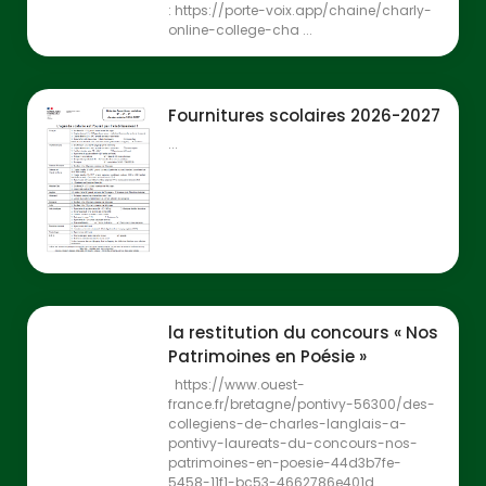
: https://porte-voix.app/chaine/charly-
online-college-cha ...
Fournitures scolaires 2026-2027
...
la restitution du concours « Nos
Patrimoines en Poésie »
https://www.ouest-
france.fr/bretagne/pontivy-56300/des-
collegiens-de-charles-langlais-a-
pontivy-laureats-du-concours-nos-
patrimoines-en-poesie-44d3b7fe-
5458-11f1-bc53-4662786e401d ...