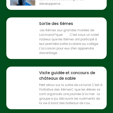
développeme ...
Sortie des 6èmes
Les 6èmes aux grandes marées de
Locmaria?quer C'est sous un soleil
radieux que les 6èmes ont participé à
leur première sortie scolaire au collège.
L'occasion pour eux d'en apprendre
davantage ...
Visite guidée et concours de
châteaux de sable
Petit retour sur la sortie de ce lundi C'est à
l'initiative des 4èmesC que les élèves se
sont organisés une journée à la mer. Le
groupe a pu découvrir les rudiments de
la vie à bord des bateaux de cou ...