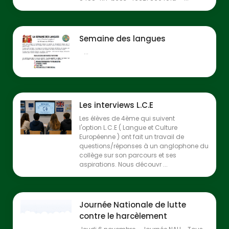
Semaine des langues
...
Les interviews L.C.E
Les élèves de 4ème qui suivent
l'option L.C.E ( Langue et Culture
Européenne ) ont fait un travail de
questions/réponses à un anglophone du
collège sur son parcours et ses
aspirations. Nous découvr ...
Journée Nationale de lutte
contre le harcèlement