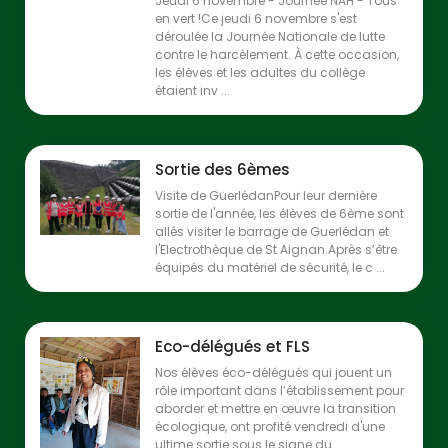
Jeudi 6 novembre - Journée NAH - Tous
en vert !Ce jeudi 6 novembre s'est
déroulée la Journée Nationale de lutte
contre le harcèlement. À cette occasion,
les élèves et les adultes du collège
étaient inv ...
Sortie des 6èmes
Visite de GuerlédanPour leur dernière
sortie de l'année, les élèves de 6ème sont
allés visiter le barrage de Guerlédan et
l'Electrothèque de St Aignan.Après s’être
équipés du matériel de sécurité, le c ...
Eco-délégués et FLS
Nos élèves éco-délégués qui jouent un
rôle important dans l’établissement pour
aborder et mettre en œuvre la transition
écologique, ont profité vendredi d'une
ultime sortie sous le signe du