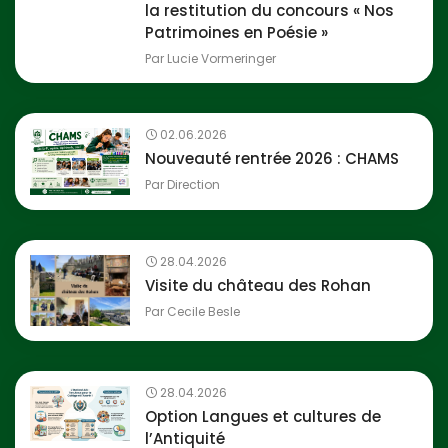
la restitution du concours « Nos
Patrimoines en Poésie »
Par
Lucie Vormeringer
02.06.2026
Nouveauté rentrée 2026 : CHAMS
Par
Direction
28.04.2026
Visite du château des Rohan
Par
Cecile Besle
28.04.2026
Option Langues et cultures de
l’Antiquité