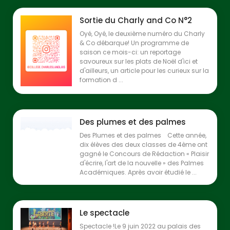
Sortie du Charly and Co N°2
Oyé, Oyé, le deuxième numéro du Charly
& Co débarque! Un programme de
saison ce mois-ci: un reportage
savoureux sur les plats de Noël d'ici et
d'ailleurs, un article pour les curieux sur la
formation d ...
Des plumes et des palmes
Des Plumes et des palmes Cette année,
dix élèves des deux classes de 4ème ont
gagné le Concours de Rédaction « Plaisir
d'écrire, l'art de la nouvelle » des Palmes
Académiques. Après avoir étudié le ...
Le spectacle
Spectacle !Le 9 juin 2022 au palais des