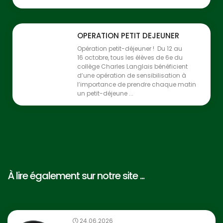
OPERATION PETIT DEJEUNER
Opération petit-déjeuner ! Du 12 au
16 octobre, tous les élèves de 6e du
collège Charles Langlais bénéficient
d’une opération de sensibilisation à
l’importance de prendre chaque matin
un petit-déjeune ...
À lire également sur notre site ...
24.06.2026