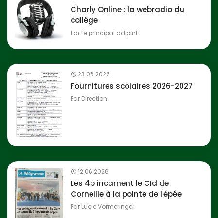
Charly Online : la webradio du
collège
Par
Le principal adjoint
23.06.2026
Fournitures scolaires 2026-2027
Par
Direction
12.06.2026
Les 4b incarnent le CId de
Corneille à la pointe de l'épée
Par
Lucie Vormeringer