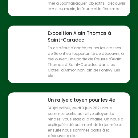
mer à Locmariaquer. Objectifs : découvrir
le milieu marin, la faune et la flore mar ...
Exposition Alain Thomas à
Saint-Caradec
En ce début d'année, toutes les classes
de 6e ont eu l'opportunité de découvrir, à
ciel ouvert, une partie de l'œuvre d'Alain
Thomas à Saint-Caradec dans les
Côtes-d'Armor, non loin de Pontivy. Les
élè ...
Un rallye citoyen pour les 4e
"Aujourd'hui, jeudi 3 juin 2021, nous
sommes partis au rallye citoyen. Le
rendez-vous était à la mairie. On nous a
expliqué le déroulement de la journée et
ensuite nous sommes partis à la
découverte de ...