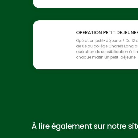
OPERATION PETIT DEJEUNE
Opération petit-déjeuner ! Du 12 a
de 6e du collège Charles Langlai
opération de sensibilisation à l
chaque matin un petit-déjeune ..
À lire également sur notre site 