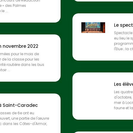
Concours de Rédaction
elle » des Palmes
e ...
Le spec
Spectacle 
eu lieu le
programme
n novembre 2022
l'Elue ; la
mmées pour le mois de
 de la classe pour les
ité routière dans les bus
ir ...
Les élèv
Les quatre
d'octobre,
mer à Locm
 à Saint-Caradec
faune et la
lasses de 6e ont eu
ouvert, une partie de l'œuvre
 dans les Côtes-d'Armor,