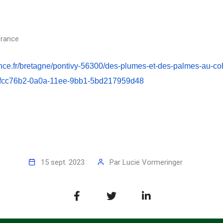
 France
ance.fr/bretagne/pontivy-56300/des-plumes-et-des-palmes-au-col
-bfcc76b2-0a0a-11ee-9bb1-5bd217959d48
15 sept. 2023
Par
Lucie Vormeringer