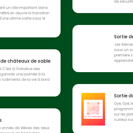
de sécurité,
ent un rôle important dans
ettre en œuvre la transition
'une ultime sortie sous le
Sortie 
Les 6ème
sous un so
première s
s de châteaux de sable
apprendre
i C'est à l'initiative des
rganisés une journée à la
s rudiments de la vie à bord
Sortie 
Oyé, Oyé,
programme
sur les pla
s
curieux sur
année, dix élèves des deux