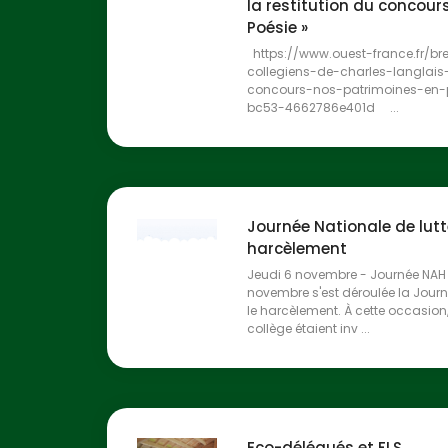
la restitution du concour
Poésie »
https://www.ouest-france.fr/b
collegiens-de-charles-langlais
concours-nos-patrimoines-en-p
bc53-4662786e401d ...
Journée Nationale de lutt
harcèlement
Jeudi 6 novembre - Journée NAH -
novembre s'est déroulée la Journ
le harcèlement. À cette occasion,
collège étaient inv ...
Eco-délégués et FLS