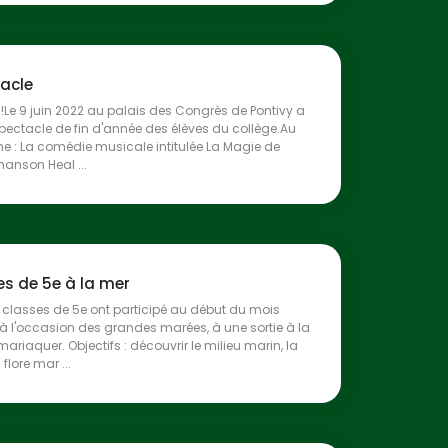
tacle
!Le 9 juin 2022 au palais des Congrès de Pontivy a
 spectacle de fin d'année des élèves du collège.Au
 : La comédie musicale intitulée La Magie de
 chanson Heal ...
es de 5e à la mer
 classes de 5e ont participé au début du mois
 à l'occasion des grandes marées, à une sortie à la
ariaquer. Objectifs : découvrir le milieu marin, la
 flore mar ...