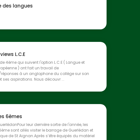
 des langues
rviews L.C.E
 de 4ème qui suivent l'option L.C.E ( Langue et
ropéenne ) ont fait un travail de
/réponses à un anglophone du collège sur son
t ses aspirations. Nous découvr ...
des 6èmes
uerlédanPour leur dernière sortie de l'année, les
6ème sont allés visiter le barrage de Guerlédan et
hèque de St Aignan.Après s’être équipés du matériel