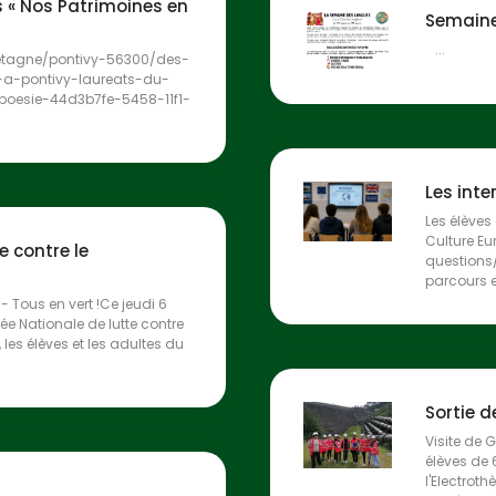
s « Nos Patrimoines en
Semaine
...
retagne/pontivy-56300/des-
-a-pontivy-laureats-du-
oesie-44d3b7fe-5458-11f1-
Les inte
Les élèves
Culture Eu
e contre le
questions
parcours e
 Tous en vert !Ce jeudi 6
ée Nationale de lutte contre
 les élèves et les adultes du
Sortie 
Visite de G
élèves de 
l'Electrot