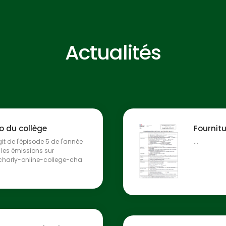
Actualités
io du collège
Fournit
git de l'épisode 5 de l'année
...
es émissions sur
/charly-online-college-cha