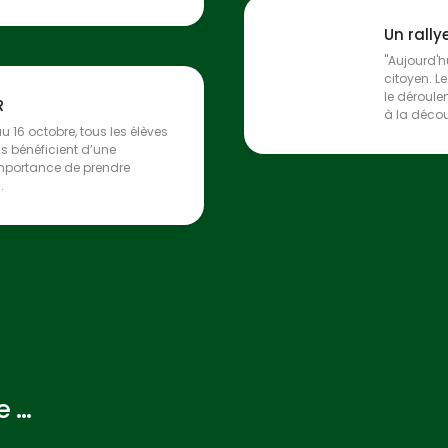
Un rally
"Aujourd'h
citoyen. L
le déroule
R
à la découv
u 16 octobre, tous les élèves
s bénéficient d’une
’importance de prendre
.
...