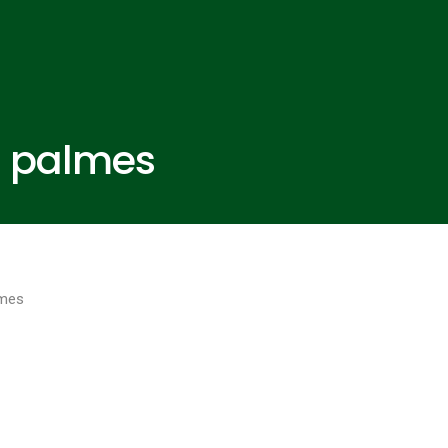
s palmes
lmes