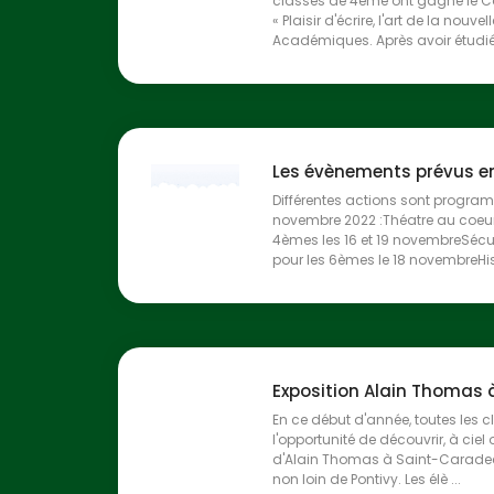
classes de 4ème ont gagné le 
« Plaisir d'écrire, l'art de la nouv
Académiques. Après avoir étudié l
Les évènements prévus e
Différentes actions sont progra
novembre 2022 :Théatre au coeur
4èmes les 16 et 19 novembreSécur
pour les 6èmes le 18 novembreHisto
Exposition Alain Thomas
En ce début d'année, toutes les c
l'opportunité de découvrir, à ciel 
d'Alain Thomas à Saint-Caradec
non loin de Pontivy. Les élè ...