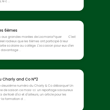
 le c ...
des 6èmes
s aux grandes marées de Locmaria?quer C'est
leil radieux que les 6èmes ont participé à leur
ortie scolaire au collège. L'occasion pour eux d'en
 davantage ...
du Charly and Co N°2
 le deuxième numéro du Charly & Co débarque! Un
 de saison ce mois-ci: un reportage savoureux
ts de Noël d'ici et d'ailleurs, un article pour les
 la formation d ...