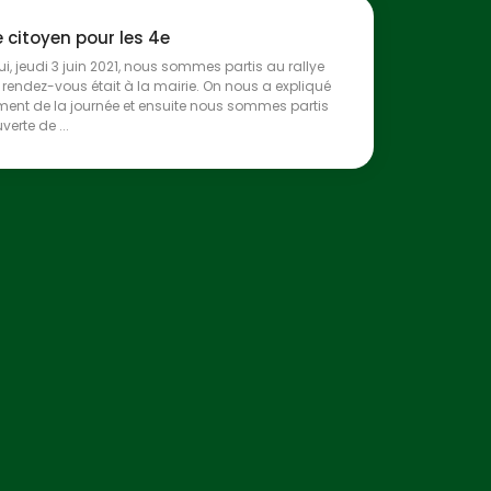
e citoyen pour les 4e
ui, jeudi 3 juin 2021, nous sommes partis au rallye
e rendez-vous était à la mairie. On nous a expliqué
ment de la journée et ensuite nous sommes partis
erte de ...