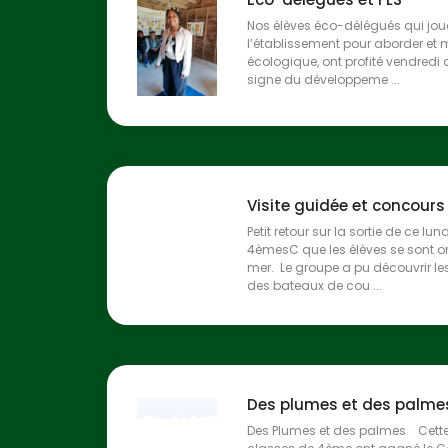
Nos élèves éco-délégués qui jou
l’établissement pour aborder et m
écologique, ont profité vendredi d
signe du développeme ...
Visite guidée et concour
Petit retour sur la sortie de ce lund
4èmesC que les élèves se sont o
mer. Le groupe a pu découvrir le
des bateaux de cou ...
Des plumes et des palme
Des Plumes et des palmes Cette 