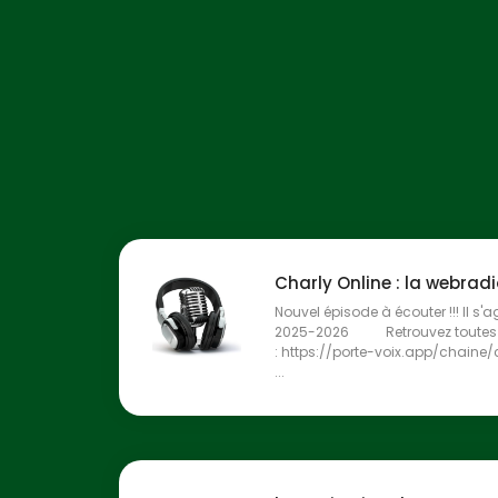
Charly Online : la webrad
Nouvel épisode à écouter !!! Il s'a
2025-2026 Retrouvez toutes l
: https://porte-voix.app/chaine
...